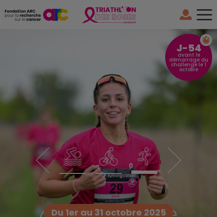
J-54
avant le
démarrage du
challenge le 1
octobre
Du
1er
au
31 octobre 2025