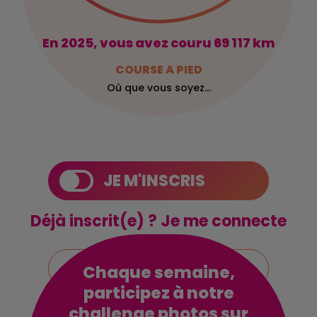
En 2025, vous avez couru 69 117 km
COURSE A PIED
Où que vous soyez...
JE M'INSCRIS
Déjà inscrit(e) ?
Je me connecte
JE FAIS UN DON
Chaque semaine,
SANS M'INSCRIRE
participez à notre
challenge photos sur