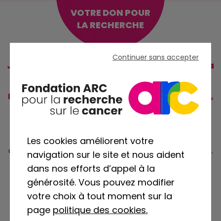
VOTRE DON POUR
DE DÉDUCTION
LA RECHERCHE
FISCALE
Continuer sans accepter
Je relève le challenge pour faire avancer la
recherche
Pour participer au Triathlon des Roses Connecté,
inscrivez-vous en faisant un don de 30 €.
Vous
participerez ainsi activement à soutenir nos projets
de recherche sur les cancers du sein, porteurs
d’espoir pour tant de patientes ! Votre don est
Les cookies améliorent votre
déductible de l’impôt sur le revenu à hauteur de 66%.
navigation sur le site et nous aident
Par exemple, votre participation de 30 € ne vous
dans nos efforts d’appel à la
coûte en réalité que 10,02 € après déduction fiscale.
générosité. Vous pouvez modifier
3
votre choix à tout moment sur la
page
politique des cookies.
pour le trio patient,